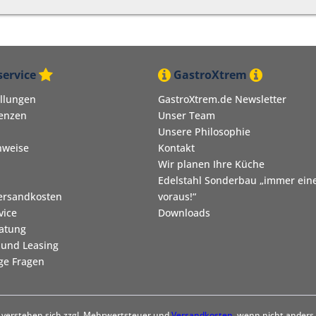
ervice
GastroXtrem
ellungen
GastroXtrem.de Newsletter
renzen
Unser Team
Unsere Philosophie
nweise
Kontakt
Wir planen Ihre Küche
Edelstahl Sonderbau „immer eine
Versandkosten
voraus!“
vice
Downloads
ratung
 und Leasing
ige Fragen
se verstehen sich zzgl. Mehrwertsteuer und
Versandkosten
, wenn nicht anders