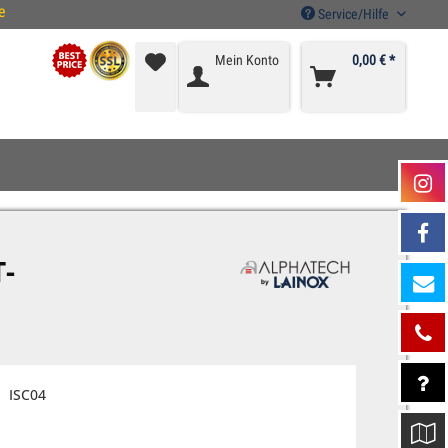
e
Service/Hilfe
Mein Konto
0,00 € *
T-
ISC04