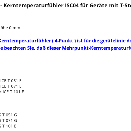
 Kerntemperaturfühler ISC04 für Geräte mit T-St
 Höhe 0 mm
erntemperaturfühler ( 4-Punkt ) ist für die gerätelinie 
te beachten Sie, daß dieser Mehrpunkt-Kerntemperaturfü
ICE T 051 E
=
ICE T 071 E
 =
ICE T 101 E
 T 051 G
G T 071 G
G T 101 E