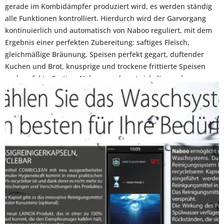
gerade im Kombidämpfer produziert wird, es werden ständig
alle Funktionen kontrolliert. Hierdurch wird der Garvorgang
kontinuierlich und automatisch von Naboo reguliert, mit dem
Ergebnis einer perfekten Zubereitung: saftiges Fleisch,
gleichmäßige Bräunung, Speisen perfekt gegart, duftender
Kuchen und Brot, knusprige und trockene frittierte Speisen
und perfekte Gratins. Naboo wurde entwickelt, um den
Kochvorgang zu vereinfachen und so jedem Anwender zu
ermöglichen, qualitativ hochwertige Speisen zu produzieren.
Außerdem achtet LAINOX auf die Nachhaltigkeit seiner Geräte,
um Verbrauch und Belastung in jeder Hinsicht zu senken.
Weitere Infos zu den
Anwendungsbereichen
:
Backen: Brot & Kuchen
Grillhähnchen
Regenerieren
heißt Qualitätssicherung durch ein perfektes
Finish, einfach auf dem "Punkt" gebracht!
Garen bei Nacht - 24 Stunden Garen - Delta T Garen