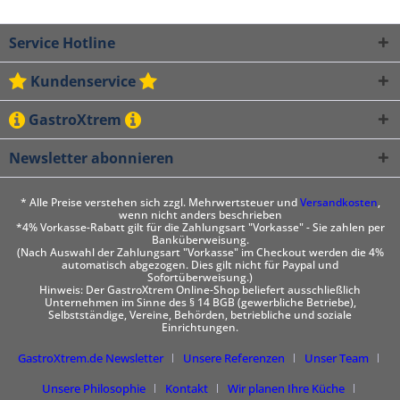
Service Hotline
Kundenservice
GastroXtrem
Newsletter abonnieren
* Alle Preise verstehen sich zzgl. Mehrwertsteuer und
Versandkosten
,
wenn nicht anders beschrieben
*4% Vorkasse-Rabatt gilt für die Zahlungsart "Vorkasse" - Sie zahlen per
Banküberweisung.
(Nach Auswahl der Zahlungsart "Vorkasse" im Checkout werden die 4%
automatisch abgezogen. Dies gilt nicht für Paypal und
Sofortüberweisung.)
Hinweis: Der GastroXtrem Online-Shop beliefert ausschließlich
Unternehmen im Sinne des § 14 BGB (gewerbliche Betriebe),
Selbstständige, Vereine, Behörden, betriebliche und soziale
Einrichtungen.
GastroXtrem.de Newsletter
Unsere Referenzen
Unser Team
Unsere Philosophie
Kontakt
Wir planen Ihre Küche