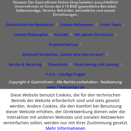
Hinweis: Der GastroXtrem Online-Shop beliefert ausschließlich
Unternehmen im Sinne des § 14 BGB (gewerbliche Betriebe),
Selbstständige, Vereine, Behörden, betriebliche und soziale
Einrichtungen.
GastroXtrem.de Newsletter
Unsere Referenzen
Unser Team
Unsere Philosophie
Kontakt
Wir planen Ihre Küche
Ersatzteil-Service
Edelstahl Sonderbau „immer eine Idee voraus!“
Service & Beratung
Downloads
Finanzierung und Leasing
F.A.Q. - Häufige Fragen
Copyright © GastroXtrem - Alle Rechte vorbehalten - Realisierung:
www.77webdesign.de
Diese Website benutzt Cookies, die für den technischen
Betrieb der Website erforderlich sind und stets gesetzt
werden. Andere Cookies, die den Komfort bei Benutzung
dieser Website erhöhen, der Direktwerbung dienen oder die
Interaktion mit anderen Websites und sozialen Netzwerken
vereinfachen sollen, werden nur mit Ihrer Zustimmung gesetzt.
Mehr Informationen