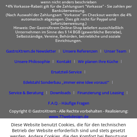
wenn nicht anders beschrieben
*4% Vorkasse-Rabatt gilt für die Zahlungsart "Vorkasse" - Sie zahlen per
Banküberweisung.
(Nach Auswahl der Zahlungsart "Vorkasse" im Checkout werden die 4%
automatisch abgezogen. Dies gilt nicht für Paypal und
Sofortüberweisung.)
Hinweis: Der GastroXtrem Online-Shop beliefert ausschließlich
Unternehmen im Sinne des § 14 BGB (gewerbliche Betriebe),
Selbstständige, Vereine, Behörden, betriebliche und soziale
Einrichtungen.
GastroXtrem.de Newsletter
Unsere Referenzen
Unser Team
Unsere Philosophie
Kontakt
Wir planen Ihre Küche
Ersatzteil-Service
Edelstahl Sonderbau „immer eine Idee voraus!“
Service & Beratung
Downloads
Finanzierung und Leasing
F.A.Q. - Häufige Fragen
Copyright © GastroXtrem - Alle Rechte vorbehalten - Realisierung:
www.77webdesign.de
Diese Website benutzt Cookies, die für den technischen
Betrieb der Website erforderlich sind und stets gesetzt
werden. Andere Cookies, die den Komfort bei Benutzung