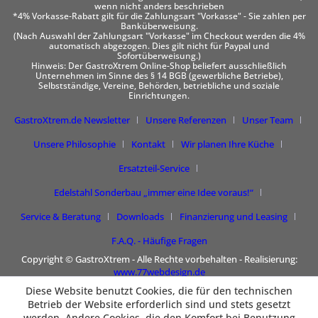
wenn nicht anders beschrieben
*4% Vorkasse-Rabatt gilt für die Zahlungsart "Vorkasse" - Sie zahlen per
Banküberweisung.
(Nach Auswahl der Zahlungsart "Vorkasse" im Checkout werden die 4%
automatisch abgezogen. Dies gilt nicht für Paypal und
Sofortüberweisung.)
Hinweis: Der GastroXtrem Online-Shop beliefert ausschließlich
Unternehmen im Sinne des § 14 BGB (gewerbliche Betriebe),
Selbstständige, Vereine, Behörden, betriebliche und soziale
Einrichtungen.
GastroXtrem.de Newsletter
Unsere Referenzen
Unser Team
Unsere Philosophie
Kontakt
Wir planen Ihre Küche
Ersatzteil-Service
Edelstahl Sonderbau „immer eine Idee voraus!“
Service & Beratung
Downloads
Finanzierung und Leasing
F.A.Q. - Häufige Fragen
Copyright © GastroXtrem - Alle Rechte vorbehalten - Realisierung:
www.77webdesign.de
Diese Website benutzt Cookies, die für den technischen
Betrieb der Website erforderlich sind und stets gesetzt
werden. Andere Cookies, die den Komfort bei Benutzung