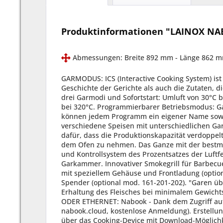
Produktinformationen "LAINOX NAB
Abmessungen: Breite 892 mm - Länge 862 
GARMODUS: ICS (Interactive Cooking System) ist ein automatisches System zur Zubereitung von italienischen und internationalen Rezepten, das sowohl die Geschichte der Gerichte als auch die Zutaten, die Zubereitung, das automatische Garprogramm und das Anrichten auf dem Teller umfasst. Manuelles Garen mit drei Garmodi und Sofortstart: Umluft von 30°C bis 300°C, Dampfgaren von 30°C bis 130°C und Kombination aus Heißluft und Dampf von 30°C bis 300°C. Vorheizen bei 320°C. Programmierbarer Betriebsmodus: Garvorgänge können in automatischer Abfolge (bis zu 15 Zyklen) programmiert und gespeichert werden. Dabei können jedem Programm ein eigener Name sowie Abbildungen und Informationen zum Rezept zugeordnet werden. Modus MULTILEVEL - Möglichkeit, gleichzeitig verschiedene Speisen mit unterschiedlichen Garzeiten zu kochen (patentiert). MULTILEVEL PLUS - Die Verdoppelung auf jeder Ebene der Multilevel-Funktion sorgt dafür, dass die Produktionskapazität verdoppelt werden kann (patentiert). Modus JUST IN TIME (JIT) - Erlaubt, eine Reihe von Speisen zum gleichen Zeitpunkt aus dem Ofen zu nehmen. Das Ganze mit der bestmöglichen Organisation und dem garantiert besten Ergebnis, immer (patentiert). Autoclima® - Automatisches Mess- und Kontrollsystem des Prozentsatzes der Luftfeuchtigkeit in der Garkammer. Fast-Dry Boosted® - Automatisches System für eine schnelle Entfeuchtung der Garkammer. Innovativer Smokegrill für Barbecue-System (patentiert) (mod. 061-101-062-102). Wiederverwertbarer Smokeessence-Spender aus weichem Material, mit speziellem Gehäuse und Frontladung (optional mod. 061-101-062-102). Smokegrill für Barbecue-System (patentiert). Wiederverwertbarer Smokeessence-Spender (optional mod. 161-201-202). "Garen über Nacht. Das nächtliche Garen bei niedriger Temperatur und anschließende Warmhalten garantiert eine perfekte Erhaltung des Fleisches bei minimalem Gewichtsverlust und geringem Energieverbrauch." KONNEKTIVITÄT VON NABOO MIT CLOUD LAINOX (PATENTIERT) - WI-FI ODER ETHERNET: Nabook - Dank dem Zugriff auf die Cloud, hat man Zugang zu Nabook, dem virtuellen Assistent in der Küche (erfahren Sie mehr auf nabook.cloud, kostenlose Anmeldung). Erstellung von Rezepten komplett mit Zutaten, Zubereitung und Beispielbild. Direkter Zugriff auf die Rezeptdatenbank, über das Cooking-Device mit Download-Möglichkeit (patentiert). Erstellung von Menüs mit Ermittlung der Kalorienanzahl und der enthaltenen Allergene. Dabei stehen personalisierte Druck-Layouts zu Ihrer Verfügung. Berechnung des Food Cost der Rezepte und der Menüs je Einzelportion. Verwaltung der Einkaufsliste, die als Word-Datei exportiert werden kann. Synchronisierung der Geräte, die mit dem jeweiligen Account verbunden sind (patentiert). Kontinuierliche HACCP-Überwachung.auch über Fernverwaltung durch Nabook-Portal. Ferndiagnose durch Nabook-Portal von Seiten des LAINOX Service Center. Automatisches Benachrichtigungssystem der Software-Aktualisierung. Überwachung des Verbrauchs über Fernverwaltung. LMS, LAINOX Multidisplay System - Dank dem Nabook-Portal und dem neuen LMS, können Sie Ihre Geräte konfigurie