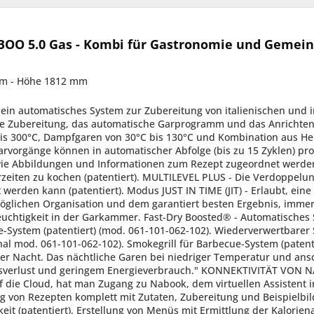
OO 5.0 Gas - Kombi für Gastronomie und Gemein
mm - Höhe 1812 mm
ren und Ihre Rezepte für jeden Naboo auf verschiedene Art synchronisieren. Möglichkeit des Herunterladens von Rezepten vom Nabook-Portal in Abhängigkeit des Lands. Möglichkeit, die Software-Aktualisierung automatisch und für mehrere Geräte gleichzeitig zu starten. FUNKTIONSWEISE: Nach Bedarf konfigurierbares Display, wobei die am häufigsten verwendeten Programme in den Vordergrund gerückt wird. Automatischer Start des Garvorganges (ICS) mit „one touch”. Anordnung der Rezepte in Ordnern mit Vorschau und eigener Bezeichnung des Ordners. Intelligente Wiedererkennung der Rezepte in Ordnern mit Unterordnern. Kapazitiver 10“ LCD- TFT-Farbbildschirm mit hoher Auflösung und Touchscreen-Funktion. Vorheizung Boosted. Möglichkeit, die Garkammer auf bis zu 320°C vorzuheizen, um die Garzeiten bei voller Beladung um bis zu 10% zu verkürzen. Bei ICS erfolgt eine sofortige Anzeige der HACCP-Grafik. Funktion Cool Down zur schnellen Abkühlung der Garkammer mittels Ventilator. Automatischer Neustart des Garvorgangs bei Unterbrechung der Stromversorgung. Schnelle Abkühlung mit möglicher Einspritzung von Wasser in die Garkammer. Manuelle Entfeuchtung. Akustische und optische Anzeige während der verschiedenen Garphasen, mit blinkender Beleuchtung von Zyklusende. Benutzerschnittstelle mit Auswahl von bis zu 29 Sprachen. In Naboo sind 227 Rezepte verfügbar, und mit dem Zugang zum Nabook-Portal gibt es hunderte weitere in stetiger Zunahme. Jedes Rezept wurde getestet, um ein optimales Ergebnis zu gewährleisten. Möglichkeit, das Rezept jederzeit zu visualisieren und zu ändern. Naboo Coach (virtuelle Assistenten). Hinweise auf dem Display auf die Notwendigkeit von Wartung. AUSSTATTUNG ZUR KONTROLLE UND STEUERUNG: Autoreverse-Funktion (automatische Umkehrung der Drehrichtung des Ventilators) für eine gleichmäßige Garung. DELTA T System für die parallele Kontrolle der Temperatur im Garraum und im Produktinneren. Automatische Regulierung der Kondensation des Dampfes. Erleichterter Zugriff auf die programmierbaren Anwenderparameter, um persönliche Einstellungen am Gerät über das Menü vorzunehmen. Möglichkeit der Programmierung des verzögerten Garens mit Datum und Uhrzeit. Möglichkeit aus bis zu 6 Belüftungsgeschwindigkeiten zu wählen, wobei bei den ersten 3 Geschwindigkeiten die Wärmeleistung automatisch gesenkt wird. Für spezielle Garvorgänge kann die Geschwindigkeit abwechselnd verändert werden. Über einen Vier-Punkt-Kerntemperaturfühler wird die Temperatur im Produktinneren kontrolliert. Fix angeschlossener Mehrpunkt-Kerntemperaturfühler, ø 3 mm (Serienausstattung mod. 061-101-602-102). Anschluss der Sonde an den Kern mittels eines Steckverbinders außerhalb der Garkammer (optional mod. 061-101-062-102). Mehrpunkt-Kerntemperaturfühler mit externem Anschluss, ø 3 mm (Serienausstattung mod. 161-201-202). Kerntemperaturfühler für 2 Kerne (Option). USB-Anschluss zum Herunterladen der HACCP-Daten, zum Aktualisieren der Software und zum Herunter- und Hochladen von Garprogrammen. Es kann eingestellt werden, dass sich das Gerät am Ende des automatischen Reinigungsprogrammes ausschaltet. Sperre Benutzerprofil (spezifische Funktion für Quick Service Restaurant - QSR). Voreinstellung des Systems zur Optimierung des Energieverbrauchs SN (optional Elektromodelle). Serviceprogramm: Prüfung der Funktionen - Steuerplatine sowie zur Anzeige der Kerntemperaturfühler - Betriebsstundenzähler der Hauptfunktionen für planmäßige Wartung. Eigendiagnose und Überprüfung der Funktionstüchtigkeit des Geräts vor jedem Gebrauch, mit schriftlicher und akustischer Anzeige etwaiger Auffälligkeiten. Led-Beleuchtung der Garkammer mit niedrigem Verbrauch. Optimale Sichtbarkeit aller Punkte der Garkammer. Neutrales Licht, das die ursprünglichen Farben des Produkts nicht verändert. Intelligent Energy System - Je nach Menge und Art des Produkts kontrolliert und optimiert das Gerät den Energieverbrauch, wobei immer genau die richtige Gartemperatur gehalten wird und Schwankungen vermieden werden. EcoVapor - Mit dem System EcoVapor werden Wasser- und Energieverbrauch dank der automatischen Kontrolle der Dampfsättigung im Garraum erheblich gesenkt. TurboVapor - Mit TurboVapor wird automatisch die ideale Menge an Dampf produziert, die für die Zubereitung von “ schwierigen” P