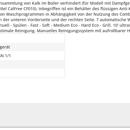
gerät
GN 1/1