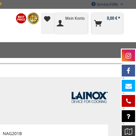
e
Service/Hilfe
Mein Konto
0,00 € *
NAG201B