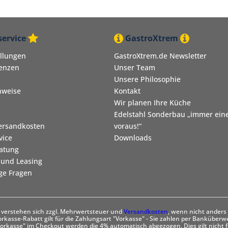
ervice
GastroXtrem
ellungen
GastroXtrem.de Newsletter
renzen
Unser Team
Unsere Philosophie
nweise
Kontakt
Wir planen Ihre Küche
Edelstahl Sonderbau „immer eine
Versandkosten
voraus!“
vice
Downloads
ratung
 und Leasing
ige Fragen
se verstehen sich zzgl. Mehrwertsteuer und
Versandkosten
, wenn nicht anders
rkasse-Rabatt gilt für die Zahlungsart "Vorkasse" - Sie zahlen per Banküberw
orkasse" im Checkout werden die 4% automatisch abgezogen. Dies gilt nicht f