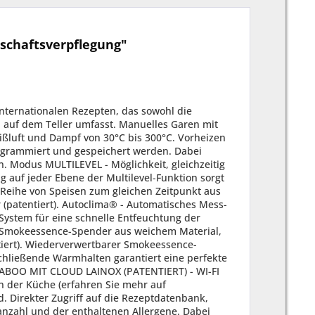
schaftsverpflegung"
rodukten notwendig ist, wie Eiernudeln oder Spargel, Rüben und faseriges Gemüse (für Modell mit Dampfgenerator). Energy Monitor - Überwachung von Strom-, Gas-, Wasser- und Reiniger-Verbrauch. Überwachung und Effizienzkontrolle der externen Wasser-Aufbereitung (Aufbereitung Optional). Erinnerungsfunktion für die Reinigung der Luftfilter. SICHERHEITSAUSSTATTUNG: Entspricht den nationalen und internationalen Normen für den sicheren Betrieb im Falle der Verwendung ohne direkte Bedieneraufsicht - IEC 60335-1 / IEC 60335-2-42 (Elektromodelle). Entspricht den nationalen und internationalen Normen für den sicheren Betrieb im Falle der Verwendung ohne direkte Bedieneraufsicht - IEC 60335-1 / IEC 60335-2-102 - EN203-1 / EN203-2-2 (Gasmodelle). Im Falle einer Unterbrechung der Stromversorgung während der Wäsche ist die Hygiene immer gewährleistet, da der Waschzyklus automatisch wieder anläuft. REINIGUNG / WARTUNG: (Serienausstattung mod. 061-101-062-102) VCS - Vapor Clean System. Neues automatisches Waschsystem, mit Zerstäubung des Reinigungsmittels in der Garkammer. Ermöglicht eine erhebliche Reduzierung des Reinigungsmittelverbrauchs um bis zu 30% (patent pending). Automatisches Reinigungssystem mit integriertem Tank und automatischer Dosierung (Reinigungsflüssigkeit CombiClean CDL05 in zu 100% recyclebaren Kapseln. Inbegriffen ist 1 Kartuschenbehälter flüssiges Reinigungsmittel CDL05 - 990 gr. Kalk-Vorbeugesystem CALOUT das die Bildung und Ansammlung von Kalk im Boiler verhindert (für Modell mit Dampfgenerator). Automatisches Entkalkungssystem mit integriertem Tank und automatischer Dosierung (Flüssiges Entkalkungsmittel CalFree CCF05, in zu 100% recyclebaren Kapseln. Inbegriffen ist 1 Kartuschenbehälter flüssiges Anti-Kalk-Mittel CCF05 - 990 gr. (Serienausstattung mod. 161-201-202) VCS - Vapor Clean System. Neues automatisches Waschsystem, mit Zerstäubung des Reinigungsmittels in der Garkammer. Ermöglicht eine erhebliche Reduzierung des Reinigungsmittelverbrauchs um bis zu 30% (patent pending). Separatem Behälter und automatischer Dosierung (Reinigungsflüssigkeit CombiClean DL010). Kalk-Vorbeugesystem CALOUT das die Bildung und Ansammlung von Kalk im Boiler verhindert (für Modell mit Dampfgenerator). Separatem Behälter und automatischer Dosierung (Flüssiges Anti-Kalk-Mittel CalFree CF010). Inbegriffen ist ein Behälter des flüssigen Anti-Kalk-Mittels CF010 - 990 gr. WMS - Wash Management System. System, das die Planung von Waschprogrammen in Abhängigkeit von der Nutzung des Combi ermöglicht. EMA - Easy Mantenance Access. Leichter Zugang für die Wartung des Gerätes von der