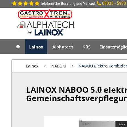
08035 - 5930
Telefonische Beratung und Verkauf:
Lainox
Alphatech
KBS
Einsatzmögli
Lainox
NABOO
NABOO Elektro Kombidä
LAINOX NABOO 5.0 elektr
Gemeinschaftsverpflegu