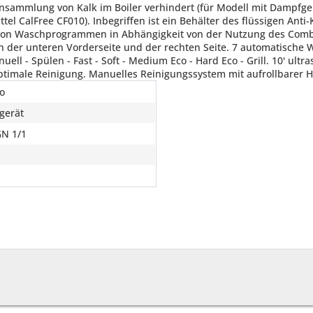
ro
gerät
GN 1/1