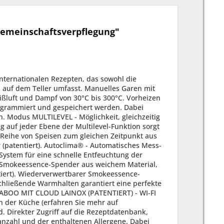
Gemeinschaftsverpflegung"
rodukten notwendig ist, wie Eiernudeln oder Spargel, Rüben und faseriges Gemüse (für Modell mit Dampfgenerator). Energy Monitor - Überwachung von Strom-, Gas-, Wasser- und Reiniger-Verbrauch. Überwachung und Effizienzkontrolle der externen Wasser-Aufbereitung (Aufbereitung Optional). Erinnerungsfunktion für die Reinigung der Luftfilter. SICHERHEITSAUSSTATTUNG: Entspricht den nationalen und internationalen Normen für den sicheren Betrieb im Falle der Verwendung ohne direkte Bedieneraufsicht - IEC 60335-1 / IEC 60335-2-42 (Elektromodelle). Entspricht den nationalen und internationalen Normen für den sicheren Betrieb im Falle der Verwendung ohne direkte Bedieneraufsicht - IEC 60335-1 / IEC 60335-2-102 - EN203-1 / EN203-2-2 (Gasmodelle). Im Falle einer Unterbrechung der Stromversorgung während der Wäsche ist die Hygiene immer gewährleistet, da der Waschzyklus automatisch wieder anläuft. REINIGUNG / WARTUNG: (Serienausstattung mod. 061-101-062-102) VCS - Vapor Clean System. Neues automatisches Waschsystem, mit Zerstäubung des Reinigungsmittels in der Garkammer. Ermöglicht eine erhebliche Reduzierung des Reinigungsmittelverbrauchs um bis zu 30% (patent pending). Automatisches Reinigungssystem mit integriertem Tank und automatischer Dosierung (Reinigungsflüssigkeit CombiClean CDL05 in zu 100% recyclebaren Kapseln. Inbegriffen ist 1 Kartuschenbehälter flüssiges Reinigungsmittel CDL05 - 990 gr. Kalk-Vorbeugesystem CALOUT das die Bildung und Ansammlung von Kalk im Boiler verhindert (für Modell mit Dampfgenerator). Automatisches Entkalkungssystem mit integriertem Tank und automatischer Dosierung (Flüssiges Entkalkungsmittel CalFree CCF05, in zu 100% recyclebaren Kapseln. Inbegriffen ist 1 Kartuschenbehälter flüssiges Anti-Kalk-Mittel CCF05 - 990 gr. (Serienausstattung mod. 161-201-202) VCS - Vapor Clean System. Neues automatisches Waschsystem, mit Zerstäubung des Reinigungsmittels in der Garkammer. Ermöglicht eine erhebliche Reduzierung des Reinigungsmittelverbrauchs um bis zu 30% (patent pending). Separatem Behälter und automatischer Dosierung (Reinigungsflüssigkeit CombiClean DL010). Kalk-Vorbeugesystem CALOUT das die Bildung und Ansammlung von Kalk im Boiler verhindert (für Modell mit Dampfgenerator). Separatem Behälter und automatischer Dosierung (Flüssiges Anti-Kalk-Mittel CalFree CF010). Inbegriffen ist ein Behälter des flüssigen Anti-Kalk-Mittels CF010 - 990 gr. WMS - Wash Management System. System, das die Planung von Waschprogrammen in Abhängigkeit von der Nutzung des Combi ermöglicht. EMA - Easy Mantenance Access. Leichter Zugang für die Wartung des Gerätes von der