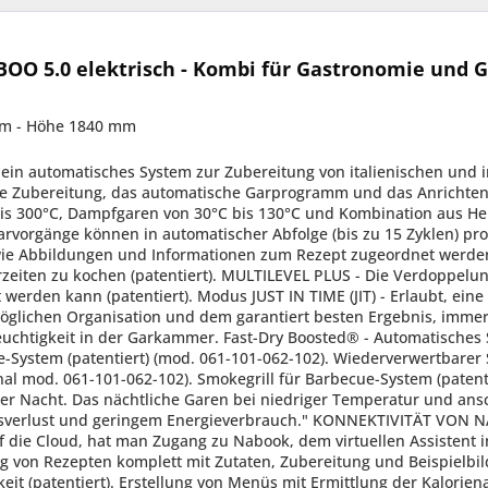
O 5.0 elektrisch - Kombi für Gastronomie und 
mm - Höhe 1840 mm
ren und Ihre Rezepte für jeden Naboo auf verschiedene Art synchronisieren. Möglichkeit des Herunterladens von Rezepten vom Nabook-Portal in Abhängigkeit des Lands. Möglichkeit, die Software-Aktualisierung automatisch und für mehrere Geräte gleichzeitig zu starten. FUNKTIONSWEISE: Nach Bedarf konfigurierbares Display, wobei die am häufigsten verwendeten Programme in den Vordergrund gerückt wird. Automatischer Start des Garvorganges (ICS) mit „one touch”. Anordnung der Rezepte in Ordnern mit Vorschau und eigener Bezeichnung des Ordners. Intelligente Wiedererkennung der Rezepte in Ordnern mit Unterordnern. Kapazitiver 10“ LCD- TFT-Farbbildschirm mit hoher Auflösung und Touchscreen-Funktion. Vorheizung Boosted. Möglichkeit, die Garkammer auf bis zu 320°C vorzuheizen, um die Garzeiten bei voller Beladung um bis zu 10% zu verkürzen. Bei ICS erfolgt eine sofortige Anzeige der HACCP-Grafik. Funktion Cool Down zur schnellen Abkühlung der Garkammer mittels Ventilator. Automatischer Neustart des Garvorgangs bei Unterbrechung der Stromversorgung. Schnelle Abkühlung mit möglicher Einspritzung von Wasser in die Garkammer. Manuelle Entfeuchtung. Akustische und optische Anzeige während der verschiedenen Garphasen, mit blinkender Beleuchtung von Zyklusende. Benutzerschnittstelle mit Auswahl von bis zu 29 Sprachen. In Naboo sind 227 Rezepte verfügbar, und mit dem Zugang zum Nabook-Portal gibt es hunderte weitere in stetiger Zunahme. Jedes Rezept wurde getestet, um ein optimales Ergebnis zu gewährleisten. Möglichkeit, das Rezept jederzeit zu visualisieren und zu ändern. Naboo Coach (virtuelle Assistenten). Hinweise auf dem Display auf die Notwendigkeit von Wartung. AUSSTATTUNG ZUR KONTROLLE UND STEUERUNG: Autoreverse-Funktion (automatische Umkehrung der Drehrichtung des Ventilators) für eine gleichmäßige Garung. DELTA T System für die parallele Kontrolle der Temperatur im Garraum und im Produktinneren. Automatische Regulierung der Kondensation des Dampfes. Erleichterter Zugriff auf die programmierbaren Anwenderparameter, um persönliche Einstellungen am Gerät über das Menü vorzunehmen. Möglichkeit der Programmierung des verzögerten Garens mit Datum und Uhrzeit. Möglichkeit aus bis zu 6 Belüftungsgeschwindigkeiten zu wählen, wobei bei den ersten 3 Geschwindigkeiten die Wärmeleistung automatisch gesenkt wird. Für spezielle Garvorgänge kann die Geschwindigkeit abwechselnd verändert werden. Über einen Vier-Punkt-Kerntemperaturfühler wird die Temperatur im Produktinneren kontrolliert. Fix angeschlossener Mehrpunkt-Kerntemperaturfühler, ø 3 mm (Serienausstattung mod. 061-101-602-102). Anschluss der Sonde an den Kern mittels eines Steckverbinders außerhalb der Garkammer (optional mod. 061-101-062-102). Mehrpunkt-Kerntemperaturfühler mit externem Anschluss, ø 3 mm (Serienausstattung mod. 161-201-202). Kerntemperaturfühler für 2 Kerne (Option). USB-Anschluss zum Herunterladen der HACCP-Daten, zum Aktualisieren der Software und zum Herunter- und Hochladen von Garprogrammen. Es kann eingestellt werden, dass sich das Gerät am Ende des automatischen Reinigungsprogrammes ausschaltet. Sperre Benutzerprofil (spezifische Funktion für Quick Service Restaurant - QSR). Voreinstellung des Systems zur Optimierung des Energieverbrauchs SN (optional Elektromodelle). Serviceprogramm: Prüfung der Funktionen - Steuerplatine sowie zur Anzeige der Kerntemperaturfühler - Betriebsstundenzähler der Hauptfunktionen für planmäßige Wartung. Eigendiagnose und Überprüfung der Funktionstüchtigkeit des Geräts vor jedem Gebrauch, mit schriftlicher und akustischer Anzeige etwaiger Auffälligkeiten. Led-Beleuchtung der Garkammer mit niedrigem Verbrauch. Optimale Sichtbarkeit aller Punkte der Garkammer. Neutrales Licht, das die ursprünglichen Farben des Produkts nicht verändert. Intelligent Energy System - Je nach Menge und Art des Produkts kontrolliert und optimiert das Gerät den Energieverbrauch, wobei immer genau die richtige Gartemperatur gehalten wird und Schwankungen vermieden werden. EcoVapor - Mit dem System EcoVapor werden Wasser- und Energieverbrauch dank der automatischen Kontrolle der Dampfsättigung im Garraum erheblich gesenkt. TurboVapor - Mit TurboVapor wird automatisch die ideale Menge an Dampf produziert, die für die Zubereitung von “ schwierigen” P