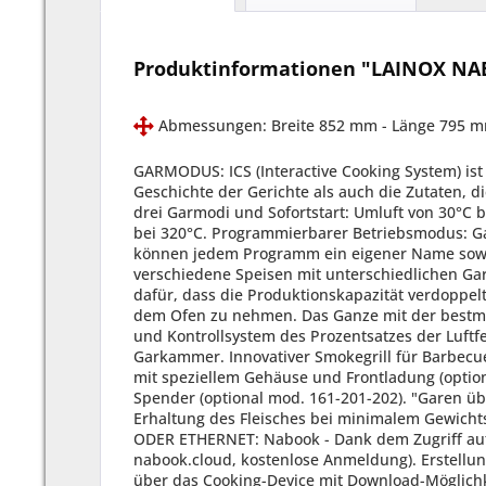
Produktinformationen "LAINOX NABO
Abmessungen: Breite 852 mm - Länge 795 
GARMODUS: ICS (Interactive Cooking System) ist ein automatisches System zur Zubereitung von italienischen und internationalen Rezepten, das sowohl die Geschichte der Gerichte als auch die Zutaten, die Zubereitung, das automatische Garprogramm und das Anrichten auf dem Teller umfasst. Manuelles Garen mit drei Garmodi und Sofortstart: Umluft von 30°C bis 300°C, Dampfgaren von 30°C bis 130°C und Kombination aus Heißluft und Dampf von 30°C bis 300°C. Vorheizen bei 320°C. Programmierbarer Betriebsmodus: Garvorgänge können in automatischer Abfolge (bis zu 15 Zyklen) programmiert und gespeichert werden. Dabei können jedem Programm ein eigener Name sowie Abbildungen und Informationen zum Rezept zugeordnet werden. Modus MULTILEVEL - Möglichkeit, gleichzeitig verschiedene Speisen mit unterschiedlichen Garzeiten zu kochen (patentiert). MULTILEVEL PLUS - Die Verdoppelung auf jeder Ebene der Multilevel-Funktion sorgt dafür, dass die Produktionskapazität verdoppelt werden kann (patentiert). Modus JUST IN TIME (JIT) - Erlaubt, eine Reihe von Speisen zum gleichen Zeitpunkt aus dem Ofen zu nehmen. Das Ganze mit der bestmöglichen Organisation und dem garantiert besten Ergebnis, immer (patentiert). Autoclima® - Automatisches Mess- und Kontrollsystem des Prozentsatzes der Luftfeuchtigkeit in der Garkammer. Fast-Dry Boosted® - Automatisches System für eine schnelle Entfeuchtung der Garkammer. Innovativer Smokegrill für Barbecue-System (patentiert) (mod. 061-101-062-102). Wiederverwertbarer Smokeessence-Spender aus weichem Material, mit speziellem Gehäuse und Frontladung (optional mod. 061-101-062-102). Smokegrill für Barbecue-System (patentiert). Wiederverwertbarer Smokeessence-Spender (optional mod. 161-201-202). "Garen über Nacht. Das nächtliche Garen bei niedriger Temperatur und anschließende Warmhalten garantiert eine perfekte Erhaltung des Fleisches bei minimalem Gewichtsverlust und geringem Energieverbrauch." KONNEKTIVITÄT VON NABOO MIT CLOUD LAINOX (PATENTIERT) - WI-FI ODER ETHERNET: Nabook - Dank dem Zugriff auf die Cloud, hat man Zugang zu Nabook, dem virtuellen Assistent in der Küche (erfahren Sie mehr auf nabook.cloud, kostenlose Anmeldung). Erstellung von Rezepten komplett mit Zutaten, Zubereitung und Beispielbild. Direkter Zugriff auf die Rezeptdatenbank, über das Cooking-Device mit Download-Möglichkeit (patentiert). Erstellung von Menüs mit Ermittlung der Kalorienanzahl und der enthaltenen Allergene. Dabei stehen personalisierte Druck-Layouts zu Ihrer Verfügung. Berechnung des Food Cost der Rezepte und der Menüs je Einzelportion. Verwaltung der Einkaufsliste, die als Word-Datei exportiert werden kann. Synchronisierung der Geräte, die mit dem jeweiligen Account verbunden sind (patentiert). Kontinuierliche HACCP-Überwachung.auch über Fernverwaltung durch Nabook-Portal. Ferndiagnose durch Nabook-Portal von Seiten des LAINOX Service Center. Automatisches Benachrichtigungssystem der Software-Aktualisierung. Überwachung des Verbrauchs über Fernverwaltung. LMS, LAINOX Multidisplay System - Dank dem Nabook-Portal und dem neuen LMS, können Sie Ihre Geräte konfigurie