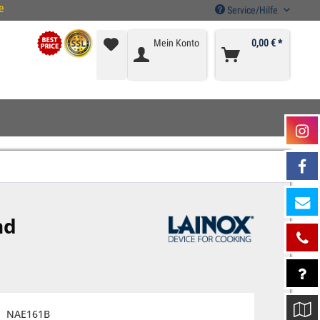
e
Service/Hilfe
Mein Konto
0,00 € *
nd
NAE161B