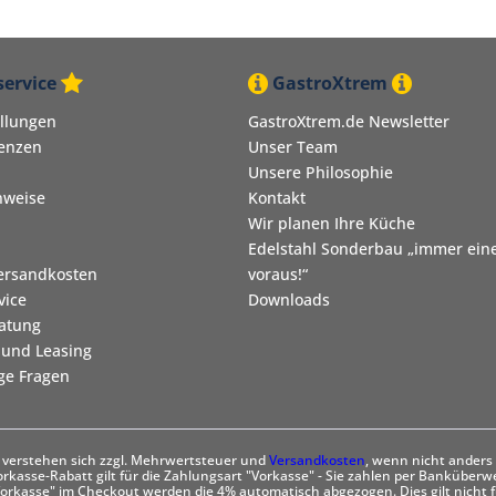
ervice
GastroXtrem
ellungen
GastroXtrem.de Newsletter
renzen
Unser Team
Unsere Philosophie
nweise
Kontakt
Wir planen Ihre Küche
Edelstahl Sonderbau „immer eine
Versandkosten
voraus!“
vice
Downloads
ratung
 und Leasing
ige Fragen
se verstehen sich zzgl. Mehrwertsteuer und
Versandkosten
, wenn nicht anders
rkasse-Rabatt gilt für die Zahlungsart "Vorkasse" - Sie zahlen per Banküberw
orkasse" im Checkout werden die 4% automatisch abgezogen. Dies gilt nicht f