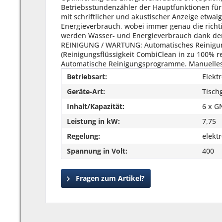
Betriebsstundenzähler der Hauptfunktionen für
mit schriftlicher und akustischer Anzeige etwai
Energieverbrauch, wobei immer genau die rich
werden Wasser- und Energieverbrauch dank der
REINIGUNG / WARTUNG: Automatisches Reinigungs
(Reinigungsflüssigkeit CombiClean in zu 100% rec
Automatische Reinigungsprogramme. Manuelles 
Betriebsart:
Elekt
Geräte-Art:
Tisch
Inhalt/Kapazität:
6 x G
Leistung in kW:
7,75
Regelung:
elekt
Spannung in Volt:
400
Fragen zum Artikel?