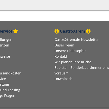
ervice
GastroXtrem
ellungen
GastroXtrem.de Newsletter
renzen
Unser Team
Unsere Philosophie
nweise
Kontakt
Wir planen Ihre Küche
Edelstahl Sonderbau „immer eine
Versandkosten
voraus!“
vice
Downloads
ratung
 und Leasing
ige Fragen