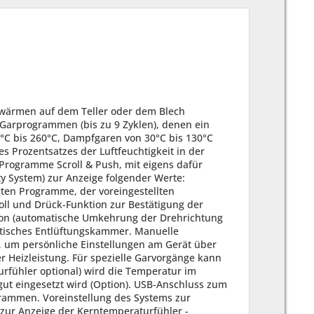
wärmen auf dem Teller oder dem Blech
 Garprogrammen (bis zu 9 Zyklen), denen ein
°C bis 260°C, Dampfgaren von 30°C bis 130°C
 Prozentsatzes der Luftfeuchtigkeit in der
Programme Scroll & Push, mit eigens dafür
y System) zur Anzeige folgender Werte:
gten Programme, der voreingestellten
ll und Drück-Funktion zur Bestätigung der
n (automatische Umkehrung der Drehrichtung
atisches Entlüftungskammer. Manuelle
 um persönliche Einstellungen am Gerät über
r Heizleistung. Für spezielle Garvorgänge kann
rfühler optional) wird die Temperatur im
gut eingesetzt wird (Option). USB-Anschluss zum
rammen. Voreinstellung des Systems zur
zur Anzeige der Kerntemperaturfühler -