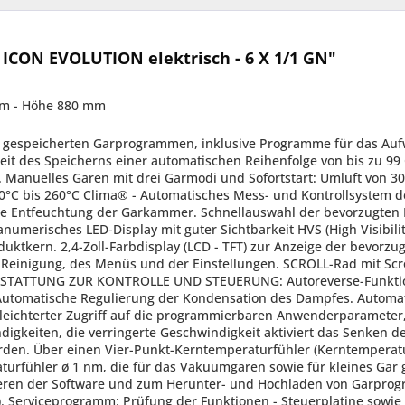
CON EVOLUTION elektrisch - 6 X 1/1 GN"
mm - Höhe 880 mm
 gespeicherten Garprogrammen, inklusive Programme für das Auf
eit des Speicherns einer automatischen Reihenfolge von bis zu 99
anuelles Garen mit drei Garmodi und Sofortstart: Umluft von 30
C bis 260°C Clima® - Automatisches Mess- und Kontrollsystem des
le Entfeuchtung der Garkammer. Schnellauswahl der bevorzugten 
merisches LED-Display mit guter Sichtbarkeit HVS (High Visibilit
uktkern. 2,4-Zoll-Farbdisplay (LCD - TFT) zur Anzeige der bevorzu
 Reinigung, des Menüs und der Einstellungen. SCROLL-Rad mit Scro
AUSSTATTUNG ZUR KONTROLLE UND STEUERUNG: Autoreverse-Funktio
. Automatische Regulierung der Kondensation des Dampfes. Autom
eichterter Zugriff auf die programmierbaren Anwenderparameter,
gkeiten, die verringerte Geschwindigkeit aktiviert das Senken de
den. Über einen Vier-Punkt-Kerntemperaturfühler (Kerntemperatu
turfühler ø 1 nm, die für das Vakuumgaren sowie für kleines Gar 
eren der Software und zum Herunter- und Hochladen von Garprog
. Serviceprogramm: Prüfung der Funktionen - Steuerplatine sowie 