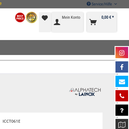
e
Service/Hilfe
Mein Konto
0,00 € *
ICCT061E