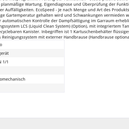
 planmäßige Wartung. Eigendiagnose und Überprüfung der Funktio
ger Auffälligkeiten. EcoSpeed - Je nach Menge und Art des Produkts
tige Gartemperatur gehalten wird und Schwankungen vermieden w
 automatischen Kontrolle der Dampfsättigung im Garraum erhebli
system LCS (Liquid Clean System) (Option), mit integriertem Ta
yclebaren Kanister. Inbegriffen ist 1 Kartuschenbehälter flüssiges
Reinigungssystem mit externer Handbrause (Handbrause optional
ro
gerät
N 1/1
romechanisch