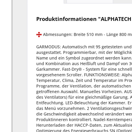
Produktinformationen "ALPHATECH I
Abmessungen: Breite 510 mm - Länge 800 
GARMODUS: Automatisch mit 95 getesteten und
ausgestattet. Programmierbar, mit der Möglichk
Name und ein Symbol zugeordnet werden kann. M
und Kombination aus Heißluft und Dampf von 30°
Garkammer. Fast-Dry® - System für eine schnel
vorgesehenem Scroller. FUNKTIONSWEISE: Alphanu
Temperatur, Clima, Zeit und Temperatur im Prod
Programme, der Ventilation, der automatischen
getroffenen Auswahl. Manuelles Vorheizen. 
des Ventilators) für eine gleichmäßige Garung
Entfeuchtung. LED-Beleuchtung der Kammer. Erl
das Menü vorzunehmen. 2 Ventilationsgeschwindi
die Geschwindigkeit abwechselnd verändert wer
Produktinneren kontrolliert. Nadel-Kerntempera
Herunterladen der HACCP-Daten, zum Aktualisi
Optimierung des Energieverbrauchs SN (Option)