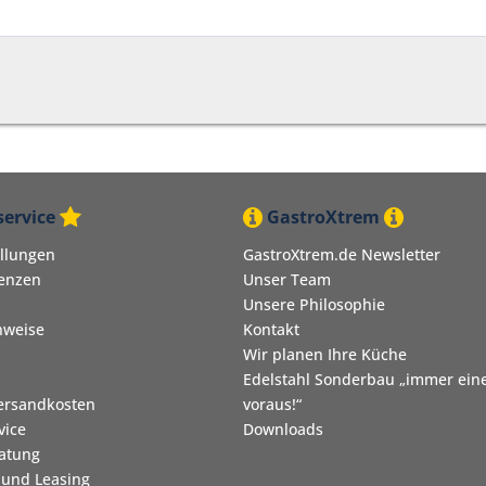
ervice
GastroXtrem
ellungen
GastroXtrem.de Newsletter
renzen
Unser Team
Unsere Philosophie
nweise
Kontakt
Wir planen Ihre Küche
Edelstahl Sonderbau „immer eine
Versandkosten
voraus!“
vice
Downloads
ratung
 und Leasing