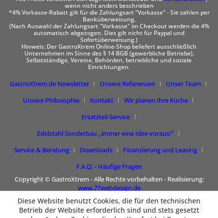
wenn nicht anders beschrieben
*4% Vorkasse-Rabatt gilt für die Zahlungsart "Vorkasse" - Sie zahlen per
Banküberweisung.
(Nach Auswahl der Zahlungsart "Vorkasse" im Checkout werden die 4%
automatisch abgezogen. Dies gilt nicht für Paypal und
Sofortüberweisung.)
Hinweis: Der GastroXtrem Online-Shop beliefert ausschließlich
Unternehmen im Sinne des § 14 BGB (gewerbliche Betriebe),
Selbstständige, Vereine, Behörden, betriebliche und soziale
Einrichtungen.
GastroXtrem.de Newsletter
Unsere Referenzen
Unser Team
Unsere Philosophie
Kontakt
Wir planen Ihre Küche
Ersatzteil-Service
Edelstahl Sonderbau „immer eine Idee voraus!“
Service & Beratung
Downloads
Finanzierung und Leasing
F.A.Q. - Häufige Fragen
Copyright © GastroXtrem - Alle Rechte vorbehalten - Realisierung:
www.77webdesign.de
Diese Website benutzt Cookies, die für den technischen
Betrieb der Website erforderlich sind und stets gesetzt