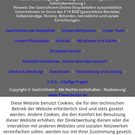
Sofortüberweisung.)
Hinweis: Der GastroXtrem Online-Shop beliefert ausschließlich
Unternehmen im Sinne des § 14 BGB (gewerbliche Betriebe),
Selbstständige, Vereine, Behörden, betriebliche und soziale
Einrichtungen.
GastroXtrem.de Newsletter
Unsere Referenzen
Unser Team
Unsere Philosophie
Kontakt
Wir planen Ihre Küche
Ersatzteil-Service
Edelstahl Sonderbau „immer eine Idee voraus!“
Service & Beratung
Downloads
Finanzierung und Leasing
F.A.Q. - Häufige Fragen
Copyright © GastroXtrem - Alle Rechte vorbehalten - Realisierung:
www.77webdesign.de
Diese Website benutzt Cookies, die für den technischen
Betrieb der Website erforderlich sind und stets gesetzt
werden. Andere Cookies, die den Komfort bei Benutzung
dieser Website erhöhen, der Direktwerbung dienen oder die
Interaktion mit anderen Websites und sozialen Netzwerken
vereinfachen sollen, werden nur mit Ihrer Zustimmung gesetzt.