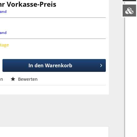
hr Vorkasse-Preis
land
land
ktage
In den
Warenkorb
en
Bewerten