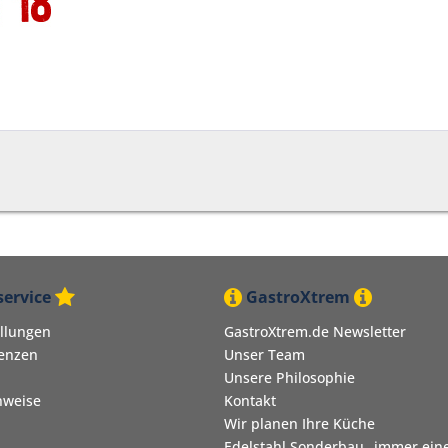
ervice
GastroXtrem
ellungen
GastroXtrem.de Newsletter
renzen
Unser Team
Unsere Philosophie
nweise
Kontakt
Wir planen Ihre Küche
Edelstahl Sonderbau „immer eine