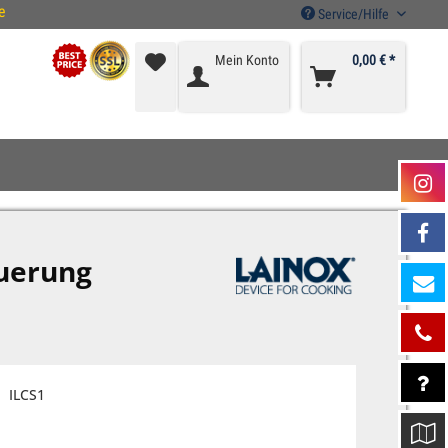
e
Service/Hilfe
Mein Konto
0,00 € *
euerung
ILCS1